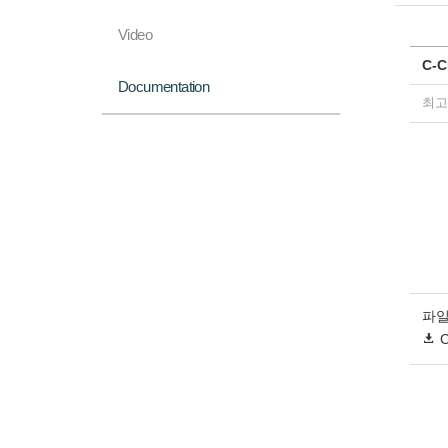
Video
C-C
Documentation
최고
파일
C